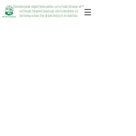
Elternberatungsradar vergleicht Beratungsstellen rund um Familie, Schwanger-schaft
und Elterngeld. Transparente Bewertungen, echte Kundenstimmen und
faire Rankings so finden Eltern die beste Beratung für ihre Bedürfnisse.