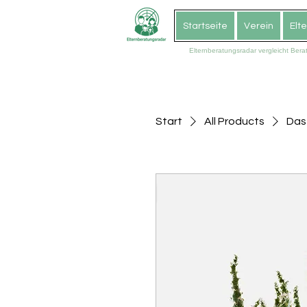
Startseite
Verein
Elt
Elternberatungsradar vergleicht Ber
Start
All Products
Das 