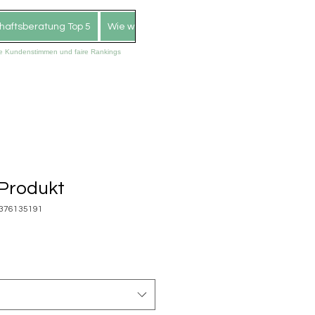
aftsberatung Top 5
Wie wir arbeiten
Impressum
Datenschu
hte Kundenstimmen und faire Rankings
 Produkt
5376135191