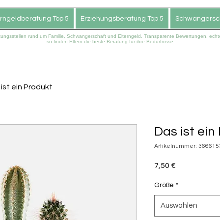
erngeldberatung Top 5
Erziehungsberatung Top 5
Schwangersch
atungsstellen rund um Familie, Schwangerschaft und Elterngeld. Transparente Bewertungen, ec
so finden Eltern die beste Beratung für ihre Bedürfnisse.
ist ein Produkt
Das ist ein
Artikelnummer: 36661
Preis
7,50 €
Größe
*
Auswählen