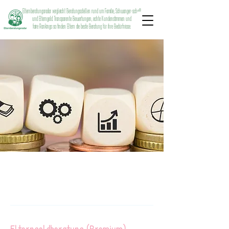
Elternberatungsradar vergleicht Beratungsstellen rund um Familie, Schwanger-schaft
und Elterngeld. Transparente Bewertungen, echte Kundenstimmen und
faire Rankings so finden Eltern die beste Beratung für ihre Bedürfnisse.
Elterngeldberatung (Premium)