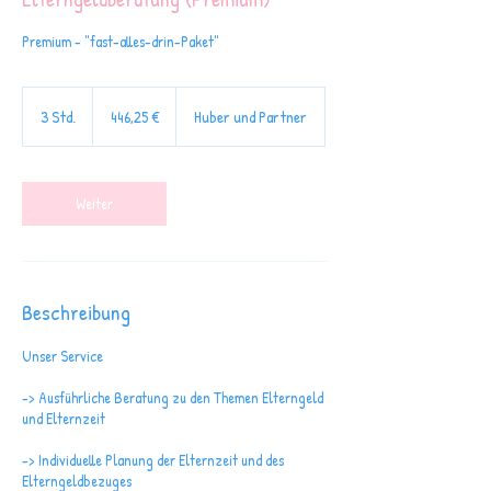
Premium - "fast-alles-drin-Paket"
446,25
Euro
3 Std.
3
446,25 €
Huber und Partner
S
t
d
Weiter
.
Beschreibung
Unser Service
-> Ausführliche Beratung zu den Themen Elterngeld
und Elternzeit
-> Individuelle Planung der Elternzeit und des
Elterngeldbezuges