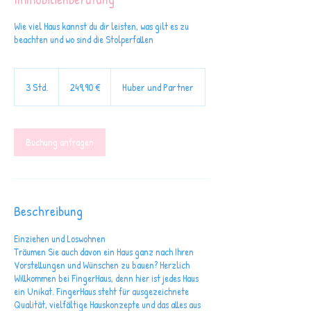
Wie viel Haus kannst du dir leisten, was gilt es zu
beachten und wo sind die Stolperfallen
249,90
Euro
3 Std.
3
249,90 €
Huber und Partner
S
t
d
Buchung anfragen
.
Beschreibung
Einziehen und Loswohnen
Träumen Sie auch davon ein Haus ganz nach Ihren
Vorstellungen und Wünschen zu bauen? Herzlich
Willkommen bei FingerHaus, denn hier ist jedes Haus
ein Unikat. FingerHaus steht für ausgezeichnete
Qualität, vielfältige Hauskonzepte und das alles aus