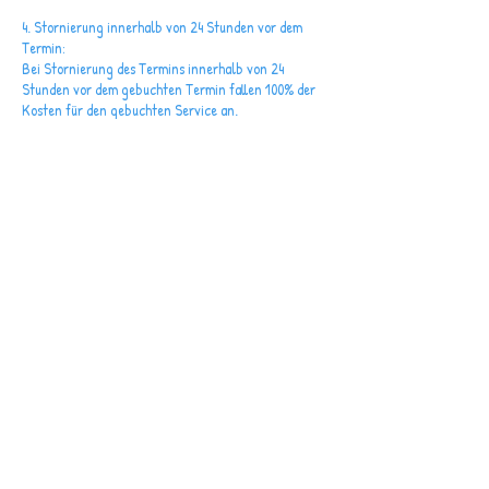
4. Stornierung innerhalb von 24 Stunden vor dem
Termin:
Bei Stornierung des Termins innerhalb von 24
Stunden vor dem gebuchten Termin fallen 100% der
Kosten für den gebuchten Service an.
5. Gutschein oder Rabattierung der Dienstleistung:
Bei einem Gutschein oder einer Rabattierung der
Dienstleistung fallen bei Nichterscheinen oder
Stornierung im Zeitraum weniger als 48 Stunden vor
dem Termin 20% des Gutscheinwerts oder des
gebuchten Services als Stornogebühr an.
6. Verschiebung des Termins:
Bei Verschiebung des Termins mehr als zweimal und
später als 7 Tage vor dem gebuchten Termin fallen
zusätzliche Kosten in Höhe von 20% des gebuchten
Services an. Diese Kosten werden separat in
Rechnung gestellt.
7. Nichtbezahlung der Umbuchungsgebühren:
Falls diese Gebühren nicht bezahlt werden, behalten
wir uns das Recht vor, den gebuchten Service zu