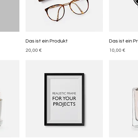
Das ist ein Produkt
Das ist ein P
Preis
Preis
20,00 €
10,00 €