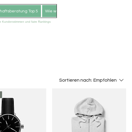
aftsberatung Top 5
Wie wir arbeiten
Impressum
Datenschu
hte Kundenstimmen und faire Rankings
Sortieren nach:
Empfohlen