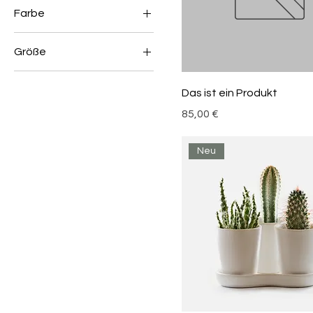
Farbe
Größe
Groß
Das ist ein Produkt
Klein
Preis
85,00 €
MIttel
One size
Neu