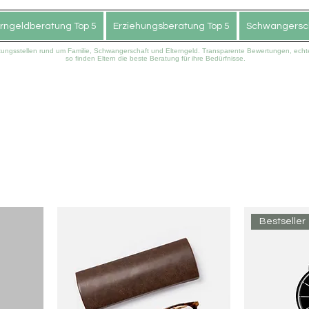
erngeldberatung Top 5
Erziehungsberatung Top 5
Schwangersch
atungsstellen rund um Familie, Schwangerschaft und Elterngeld. Transparente Bewertungen, ec
so finden Eltern die beste Beratung für ihre Bedürfnisse.
Bestseller